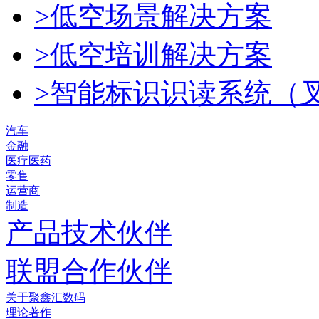
>低空场景解决方案
>低空培训解决方案
>智能标识识读系统（
汽车
金融
医疗医药
零售
运营商
制造
产品技术伙伴
联盟合作伙伴
关于聚鑫汇数码
理论著作