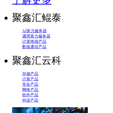
聚鑫汇鲲泰
AI算力服务器
通用算力服务器
计算终端产品
数据通信产品
聚鑫汇云科
存储产品
计算产品
安全产品
网络产品
软件产品
外设产品