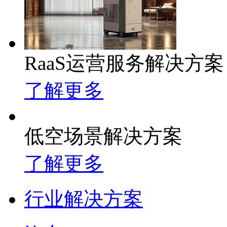
RaaS运营服务解决方案
了解更多
低空场景解决方案
了解更多
行业解决方案