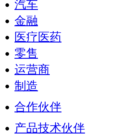
汽车
金融
医疗医药
零售
运营商
制造
合作伙伴
产品技术伙伴