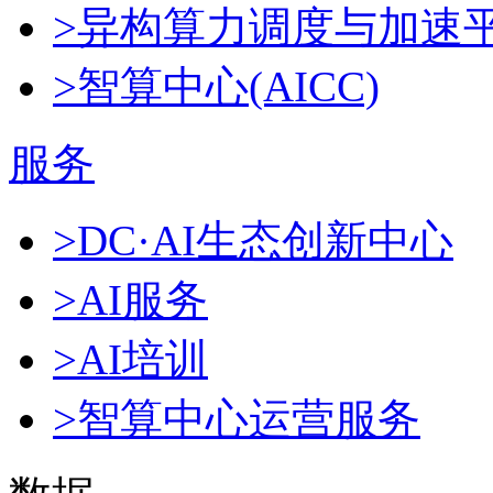
>异构算力调度与加速
>智算中心(AICC)
服务
>DC·AI生态创新中心
>AI服务
>AI培训
>智算中心运营服务