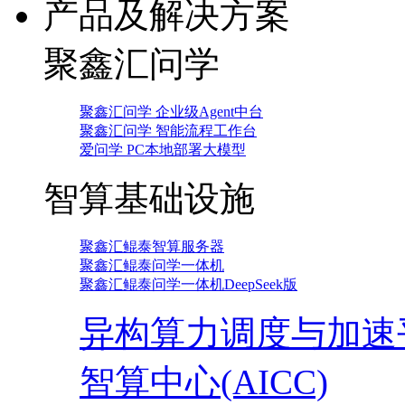
产品及解决方案
聚鑫汇问学
聚鑫汇问学 企业级Agent中台
聚鑫汇问学 智能流程工作台
爱问学 PC本地部署大模型
智算基础设施
聚鑫汇鲲泰智算服务器
聚鑫汇鲲泰问学一体机
聚鑫汇鲲泰问学一体机DeepSeek版
异构算力调度与加速
智算中心(AICC)