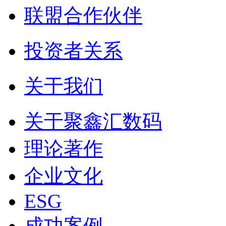
联盟合作伙伴
投资者关系
关于我们
关于聚鑫汇数码
理论著作
企业文化
ESG
成功案例