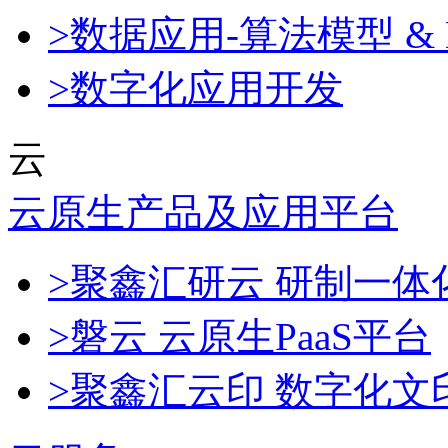
>数据应用-算法模型 & 
>数字化应用开发
云
云原生产品及应用平台
>聚鑫汇研云 研制一
>磐云 云原生PaaS平台
>聚鑫汇云印 数字化文